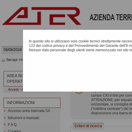
In questo sito si utilizzano solo cookie tecnici strettamente necessa
122 del codice privacy e del Provvedimento del Garante dell'8 m
08/08/2026 14:41
Nessun dato personale degli utenti viene memorizzato nel sito 
Sei qui:
Home
»
Procedure d'appalto e contratti
»
Riepilogo contratti - Link 
RIEPILOGO CONTRATTI
AREA RISERVATA
OPERATORE ECONOMICO
Informazioni relative alla
Accedi - Registrati
Impostare un criterio di r
campo CIG il link per consu
ATTENZIONE: per visualizza
INFORMAZIONI
orizzontale, si consiglia d
("rotellina centrale") del
Accesso area riservata SA
disposizione una barra di
Istruzioni e manuali
F.A.Q.
Criteri di ricerca
Cookies