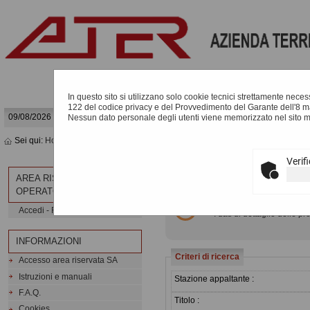
In questo sito si utilizzano solo cookie tecnici strettamente necessa
122 del codice privacy e del Provvedimento del Garante dell'8 m
09/08/2026 10:02
Nessun dato personale degli utenti viene memorizzato nel sito 
Sei qui:
Home
»
Procedure d'appalto e contratti
»
Avvisi pubblici
Verif
AVVISI DI GARA
AREA RISERVATA
OPERATORE ECONOMICO
All'interno di questa sezio
Accedi - Registrati
I dati di dettaglio delle
INFORMAZIONI
Criteri di ricerca
Accesso area riservata SA
Istruzioni e manuali
Stazione appaltante :
F.A.Q.
Titolo :
Cookies