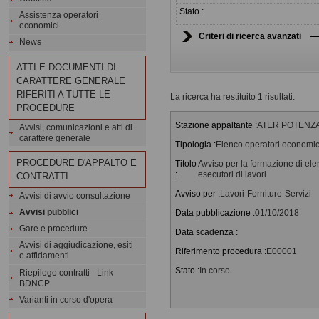
Stato :
Assistenza operatori
economici
Criteri di ricerca avanzati
News
ATTI E DOCUMENTI DI
CARATTERE GENERALE
RIFERITI A TUTTE LE
La ricerca ha restituito 1 risultati.
PROCEDURE
Stazione appaltante :
ATER POTENZA - 
Avvisi, comunicazioni e atti di
carattere generale
Tipologia :
Elenco operatori economic
PROCEDURE D'APPALTO E
Titolo
Avviso per la formazione di elen
:
esecutori di lavori
CONTRATTI
Avviso per :
Lavori-Forniture-Servizi
Avvisi di avvio consultazione
Avvisi pubblici
Data pubblicazione :
01/10/2018
Gare e procedure
Data scadenza :
Avvisi di aggiudicazione, esiti
Riferimento procedura :
E00001
e affidamenti
Stato :
In corso
Riepilogo contratti - Link
BDNCP
Varianti in corso d'opera