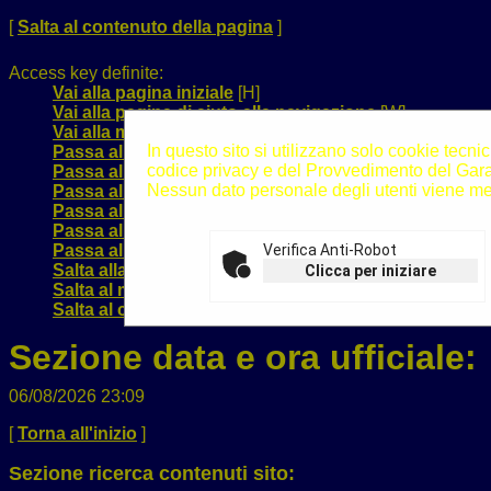
[
Salta al contenuto della pagina
]
Access key definite:
Vai alla pagina iniziale
[H]
Vai alla pagina di aiuto alla navigazione
[W]
Vai alla mappa del sito
[Y]
In questo sito si utilizzano solo cookie tecnic
Passa al testo con caratteri di dimensione standard
[
codice privacy e del Provvedimento del Garan
Passa al testo con caratteri di dimensione grande
[B]
Nessun dato personale degli utenti viene me
Passa al testo con caratteri di dimensione molto gra
Passa alla visualizzazione grafica
[G]
Passa alla visualizzazione solo testo
[T]
Passa alla visualizzazione in alto contrasto e solo te
Verifica Anti-Robot
Salta alla ricerca di contenuti
[S]
Clicca per iniziare
Salta al menù
[1]
Salta al contenuto della pagina
[2]
Sezione data e ora ufficiale:
06/08/2026 23:09
[
Torna all'inizio
]
Sezione ricerca contenuti sito: