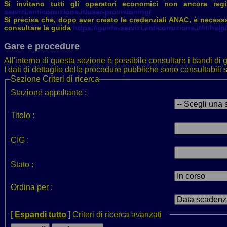
Si invitano tutti gli operatori economici non ancora regis
servizi.anticorruzione.it/user-provisioning/
Si precisa che, dopo aver creato le credenziali ANAC, è necessa
consultare la guida
https://guida-servizi.anticorruzione.it/it/he
Gare e procedure
All'interno di questa sezione è possibile consultare i bandi di g
I dati di dettaglio delle procedure pubbliche sono consultabil
Sezione
Criteri di ricerca
Stazione appaltante :
Titolo :
CIG :
Stato :
Ordina per :
[
Espandi tutto
]
Criteri di ricerca avanzati