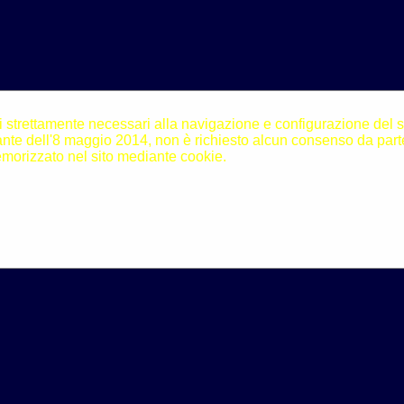
i strettamente necessari alla navigazione e configurazione del sito
N]
te dell'8 maggio 2014, non è richiesto alcun consenso da parte
morizzato nel sito mediante cookie.
nde
[V]
sto
[X]