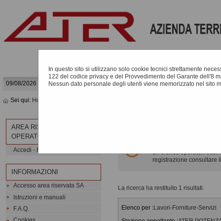
In questo sito si utilizzano solo cookie tecnici strettamente necessa
122 del codice privacy e del Provvedimento del Garante dell'8 m
09/08/2026 04:53
Nessun dato personale degli utenti viene memorizzato nel sito 
Sei qui:
Home
»
Elenco operatori economici
»
Bandi e avvisi d'iscrizione
BANDI E AVVISI D'ISCR
AREA RISERVATA
OPERATORE ECONOMICO
Elenco dei bandi d'iscrizi
Accedi - Registrati
un elenco operatori econom
registrazione consultare i
INFORMAZIONI
Accesso area riservata SA
La ricerca ha restituito 1 risultati.
Istruzioni e manuali
Elenco per :
Lavori-Forniture-Servizi
F.A.Q.
Cookies
Stazione appaltante :
ATER POTENZA - 