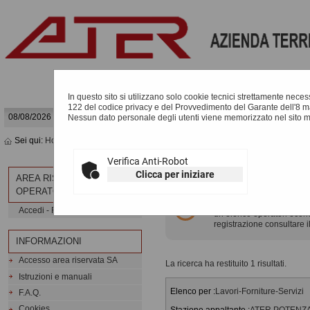
In questo sito si utilizzano solo cookie tecnici strettamente necessa
122 del codice privacy e del Provvedimento del Garante dell'8 m
08/08/2026 15:09
Nessun dato personale degli utenti viene memorizzato nel sito 
Sei qui:
Home
»
Elenco operatori economici
»
Bandi e avvisi d'iscrizione
Verifica Anti-Robot
BANDI E AVVISI D'ISCR
Clicca per iniziare
AREA RISERVATA
OPERATORE ECONOMICO
Elenco dei bandi d'iscrizi
Accedi - Registrati
un elenco operatori econom
registrazione consultare i
INFORMAZIONI
Accesso area riservata SA
La ricerca ha restituito 1 risultati.
Istruzioni e manuali
Elenco per :
Lavori-Forniture-Servizi
F.A.Q.
Cookies
Stazione appaltante :
ATER POTENZA - 