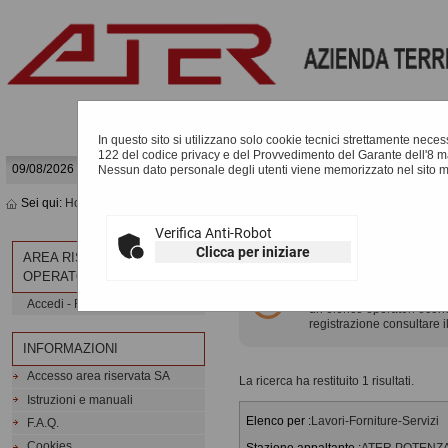
In questo sito si utilizzano solo cookie tecnici strettamente necessa
122 del codice privacy e del Provvedimento del Garante dell'8 m
09/08/2026 06:23
Nessun dato personale degli utenti viene memorizzato nel sito 
Sei qui:
Home
»
Elenco operatori economici
»
Bandi e avvisi d'iscrizione
Verifica Anti-Robot
BANDI E AVVISI D'ISCR
Clicca per iniziare
AREA RISERVATA
OPERATORE ECONOMICO
Elenco dei bandi d'iscrizi
Accedi - Registrati
un elenco operatori econom
registrazione consultare i
INFORMAZIONI
Accesso area riservata SA
La ricerca ha restituito 1 risultati.
Istruzioni e manuali
Elenco per :
Lavori-Forniture-Servizi
F.A.Q.
Cookies
Stazione appaltante :
ATER POTENZA - 