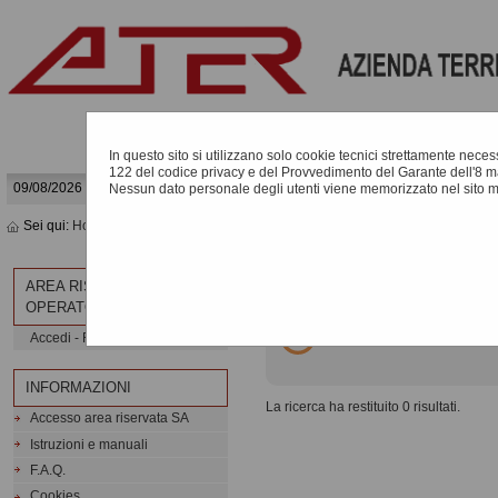
In questo sito si utilizzano solo cookie tecnici strettamente necessa
122 del codice privacy e del Provvedimento del Garante dell'8 m
09/08/2026 10:15
Nessun dato personale degli utenti viene memorizzato nel sito 
Sei qui:
Home
»
Elenco operatori economici
»
Bandi e avvisi d'iscrizione arch
BANDI E AVVISI D'ISCR
AREA RISERVATA
OPERATORE ECONOMICO
Elenco dei bandi d'iscrizio
Accedi - Registrati
INFORMAZIONI
La ricerca ha restituito 0 risultati.
Accesso area riservata SA
Istruzioni e manuali
F.A.Q.
Cookies