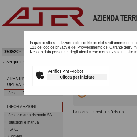
In questo sito si utilizzano solo cookie tecnici strettamente necessa
122 del codice privacy e del Provvedimento del Garante dell'8 m
09/08/2026 12:34
Nessun dato personale degli utenti viene memorizzato nel sito 
Sei qui:
Home
»
Elenco operatori economici
»
Bandi e avvisi d'iscrizione arch
Verifica Anti-Robot
BANDI E AVVISI D'ISCR
Clicca per iniziare
AREA RISERVATA
OPERATORE ECONOMICO
Elenco dei bandi d'iscrizio
Accedi - Registrati
INFORMAZIONI
La ricerca ha restituito 0 risultati.
Accesso area riservata SA
Istruzioni e manuali
F.A.Q.
Cookies