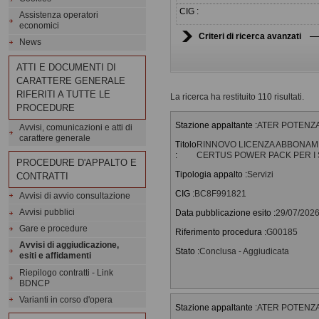
CIG :
Assistenza operatori
economici
Criteri di ricerca avanzati
News
ATTI E DOCUMENTI DI
CARATTERE GENERALE
RIFERITI A TUTTE LE
La ricerca ha restituito 110 risultati.
PROCEDURE
Stazione appaltante :
ATER POTENZA - 
Avvisi, comunicazioni e atti di
carattere generale
Titolo
RINNOVO LICENZA ABBONAMEN
:
CERTUS POWER PACK PER I SE
PROCEDURE D'APPALTO E
Tipologia appalto :
Servizi
CONTRATTI
CIG :
BC8F991821
Avvisi di avvio consultazione
Avvisi pubblici
Data pubblicazione esito :
29/07/202
Gare e procedure
Riferimento procedura :
G00185
Avvisi di aggiudicazione,
Stato :
Conclusa - Aggiudicata
esiti e affidamenti
Riepilogo contratti - Link
BDNCP
Varianti in corso d'opera
Stazione appaltante :
ATER POTENZA - 