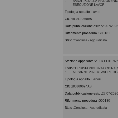
:
BANZI (PZ) ALLA VIA DOMENI
ESECUZIONE LAVORI
Tipologia appalto :
Lavori
CIG :
BC8D8350B5
Data pubblicazione esito :
28/07/202
Riferimento procedura :
G00181
Stato :
Conclusa - Aggiudicata
Stazione appaltante :
ATER POTENZA - 
Titolo
CORRISPONDENZA ORDINARIA
:
ALL'ANNO 2026 A FAVORE DI 
Tipologia appalto :
Servizi
CIG :
BC860694AB
Data pubblicazione esito :
27/07/202
Riferimento procedura :
G00180
Stato :
Conclusa - Aggiudicata