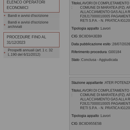
ELENCO OPERATORI
Titolo
LAVORI DI COMPLETAMENTO D
:
COMUNE DI MARATEA (PZ). 
ECONOMICI
ALLACCIAMENTO GAS ALLA RE
Bandi e avvisi d'iscrizione
F28J17000010005 PAGAMENT
RETI S.P.A. - N. PRATICA IG1
Bandi e avvisi d'iscrizione
archiviati
Tipologia appalto :
Lavori
CIG :
BC8D9A3EB9
PROCEDURE FINO AL
31/12/2023
Data pubblicazione esito :
28/07/202
Prospetti annuali (art. 1 c. 32
Riferimento procedura :
G00184
L.190 del 6/11/2012)
Stato :
Conclusa - Aggiudicata
Stazione appaltante :
ATER POTENZA - 
Titolo
LAVORI DI COMPLETAMENTO D
:
COMUNE DI MARATEA (PZ). 
ALLACCIAMENTO GAS ALLA R
F28J17000010005 PAGAMENT
RETI S.P.A. - N. PRATICA IG1
Tipologia appalto :
Lavori
CIG :
BC8D955E5B