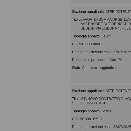
Stazione appaltante :
ATER POTENZA - 
Titolo
LAVORI DI SOMMA URGENZA AI
:
ASCENSORE AI FABBRICATI DEL
SEDE IN VIA LISBONA 43 - 8
Tipologia appalto :
Lavori
CIG :
BC7FFF080E
Data pubblicazione esito :
27/07/202
Riferimento procedura :
G00179
Stato :
Conclusa - Aggiudicata
Stazione appaltante :
ATER POTENZA - 
Titolo
RINNOVO CONTRATTO DI AG
:
BLUMATICA SRL
Tipologia appalto :
Servizi
CIG :
BC8081B59B
Data pubblicazione esito :
23/07/202