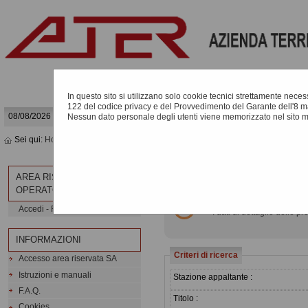
In questo sito si utilizzano solo cookie tecnici strettamente necessa
122 del codice privacy e del Provvedimento del Garante dell'8 m
08/08/2026 18:44
Nessun dato personale degli utenti viene memorizzato nel sito 
Sei qui:
Home
»
Procedure d'appalto e contratti
»
Avvisi di aggiudicazione, esit
AVVISI DI AGGIUDICAZIO
AREA RISERVATA
OPERATORE ECONOMICO
All'interno di questa sezio
Accedi - Registrati
I dati di dettaglio delle
INFORMAZIONI
Criteri di ricerca
Accesso area riservata SA
Istruzioni e manuali
Stazione appaltante :
F.A.Q.
Titolo :
Cookies