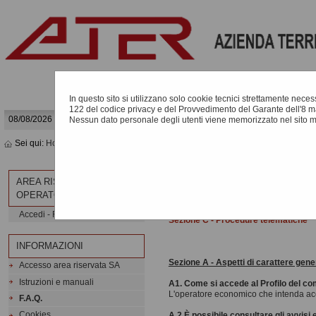
In questo sito si utilizzano solo cookie tecnici strettamente necessa
122 del codice privacy e del Provvedimento del Garante dell'8 m
08/08/2026 16:47
Nessun dato personale degli utenti viene memorizzato nel sito 
Sei qui:
Home
»
Informazioni
»
F.A.Q.
FAQ
AREA RISERVATA
OPERATORE ECONOMICO
Sezione A - Aspetti di carattere gene
Sezione B - Elenco Operatori Econom
Accedi - Registrati
Sezione C - Procedure telematiche
INFORMAZIONI
Sezione A - Aspetti di carattere gene
Accesso area riservata SA
Istruzioni e manuali
A1. Come si accede al Profilo del c
L'operatore economico che intenda acce
F.A.Q.
Cookies
A.2 È possibile consultare gli avvisi