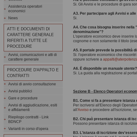
Si. Gli Avvisi e le procedure di gara s
Assistenza operatori
economici
A3. Per partecipare agli Avvisi e all
Si.
News
A4. Che cosa bisogna inserire nella 
ATTI E DOCUMENTI DI
denominazione"?
CARATTERE GENERALE
L'operatore economico deve inserire la 
RIFERITI A TUTTE LE
cognome e non solamente il titolo (ese
PROCEDURE
A5. Il portale prevede la possibilità 
Avvisi, comunicazioni e atti di
Si. l'operatore economico che riscontri 
carattere generale
oppure scrivere a
appalti@aterpotenza
A6. È disponibile un manuale utente?
PROCEDURE D'APPALTO E
Si. La guida alla registrazione al port
CONTRATTI
Avvisi di avvio consultazione
Avvisi pubblici
Sezione B - Elenco Operatori econom
Gare e procedure
B1. Come si fa a presentare istanza d
Per iscriversi all'Elenco degli Operato
Avvisi di aggiudicazione, esiti
all'
Avviso
e procedere all'iscrizione, s
e affidamenti
Riepilogo contratti - Link
B2. Chi può presentare istanza di isc
BDNCP
Possono presentare istanza di iscrizione t
Varianti in corso d'opera
B3. L'istanza di iscrizione dev'esser