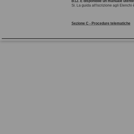
B12. È disponibile un manuale utent
Si. La guida all'iscrizione agli Elench
Sezione C - Procedure telematiche