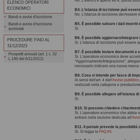
No. L'elenco è aperto ed è, quindi poss
ELENCO OPERATORI
ECONOMICI
B4. L'istanza di iscrizione può esser
No. L'istanza di iscrizione dev'essere i
Bandi e avvisi d'iscrizione
B5. È possibile salvare i dati inseri
Bandi e avvisi d'iscrizione
Si.
archiviati
B6. È possibile aggiornare/integrare 
PROCEDURE FINO AL
Si. L'istanza di iscrizione può essere
31/12/2023
B7. È possibile inviare documenti a s
Prospetti annuali (art. 1 c. 32
Si. L'operatore economico deve acceder
L.190 del 6/11/2012)
"Aggiornamento/Integrazione", allegare
necessario indicare una nuova marca 
B8. Cosa si intende per fasce di imp
Ai sensi dell'art. 4 dell'
Avviso pubblico
realizzati nella categoria e prestazione a
B9. È possibile allegare all'istanza 
Si.
B10. Si possono chiedere chiarimenti
Si. L'operatore economico che abbia nece
entrare nella sezione dedicata all'
Avvi
B11. Il portale prevede la possibilità
Si. Si legga la
FAQ A5
.