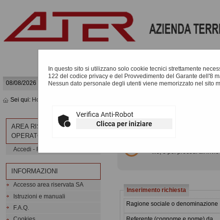
In questo sito si utilizzano solo cookie tecnici strettamente necessa
122 del codice privacy e del Provvedimento del Garante dell'8 m
08/08/2026 16:44
Nessun dato personale degli utenti viene memorizzato nel sito 
Sei qui:
Home
»
Informazioni
»
Assistenza operatori economici
Verifica Anti-Robot
ASSISTENZA OPERATOR
Clicca per iniziare
AREA RISERVATA
OPERATORE ECONOMICO
Compila il form indicando
Accedi - Registrati
file, e poi procedi all'invio
INFORMAZIONI
Accesso area riservata SA
Inserimento richiesta
Istruzioni e manuali
Ragione sociale o denominazione
F.A.Q.
Referente (cognome e nome) da
Cookies