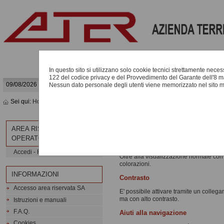
In questo sito si utilizzano solo cookie tecnici strettamente necessa
122 del codice privacy e del Provvedimento del Garante dell'8 m
09/08/2026 07:52
Nessun dato personale degli utenti viene memorizzato nel sito 
Sei qui:
Home
»
Informazioni
INFO ACCESSIBILITÀ
AREA RISERVATA
OPERATORE ECONOMICO
Visualizzazione solo testo
Accedi - Registrati
Oltre alla visualizzazione normale con c
colorazioni.
INFORMAZIONI
Contrasto
Accesso area riservata SA
E' possibile attivare tramite un colleg
ma con alto contrasto.
Istruzioni e manuali
F.A.Q.
Aiuti alla navigazione
Cookies