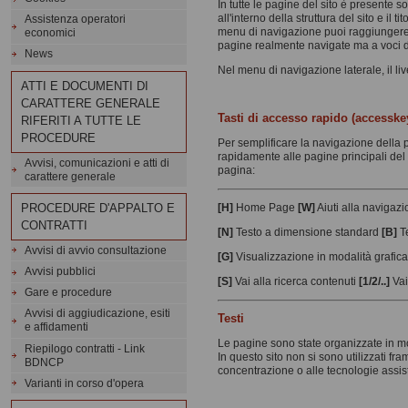
In tutte le pagine del sito è presente s
all'interno della struttura del sito e il 
Assistenza operatori
menu di navigazione puoi raggiungere i
economici
pagine realmente navigate ma a voci di
News
Nel menu di navigazione laterale, il li
ATTI E DOCUMENTI DI
CARATTERE GENERALE
Tasti di accesso rapido (accesske
RIFERITI A TUTTE LE
PROCEDURE
Per semplificare la navigazione della 
rapidamente alle pagine principali del s
Avvisi, comunicazioni e atti di
pagina:
carattere generale
PROCEDURE D'APPALTO E
[H]
Home Page
[W]
Aiuti alla navigaz
CONTRATTI
[N]
Testo a dimensione standard
[B]
Te
Avvisi di avvio consultazione
[G]
Visualizzazione in modalità grafic
Avvisi pubblici
[S]
Vai alla ricerca contenuti
[1/2/..]
Vai 
Gare e procedure
Avvisi di aggiudicazione, esiti
Testi
e affidamenti
Le pagine sono state organizzate in mod
Riepilogo contratti - Link
In questo sito non si sono utilizzati fr
BDNCP
concentrazione o alle tecnologie assist
Varianti in corso d'opera