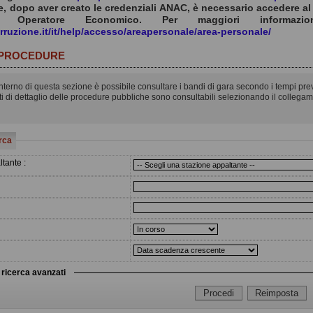
e, dopo aver creato le credenziali ANAC, è necessario accedere al 
di Operatore Economico. Per maggiori informaz
orruzione.it/it/help/accesso/areapersonale/area-personale/
 PROCEDURE
interno di questa sezione è possibile consultare i bandi di gara secondo i tempi previ
ati di dettaglio delle procedure pubbliche sono consultabili selezionando il collega
erca
tante :
i ricerca avanzati