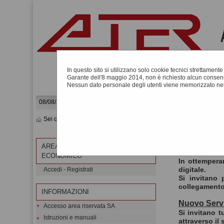
In questo sito si utilizzano solo cookie tecnici strettament
Garante dell'8 maggio 2014, non è richiesto alcun consens
Nessun dato personale degli utenti viene memorizzato nel
08/08/2026 09:21
Sei qui:
Home
»
Procedure d'appalto e contratti
»
Gare e procedu
AREA RISERVATA OPERATORE
Accesso al 
ECONOMICO
In ottemperan
digitale.
Accedi - Registrati
Si invitano 
collegamento
INFORMAZIONI
Nuovo Servi
Accesso area riservata SA
Si invitano t
Istruzioni e manuali
attraverso il