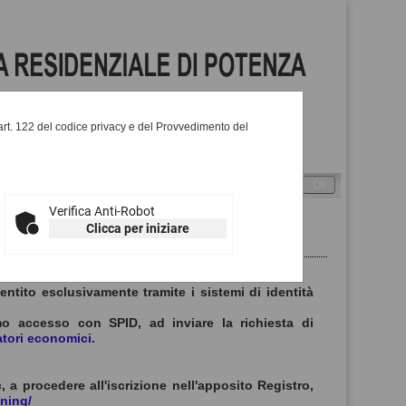
l'art. 122 del codice privacy e del Provvedimento del
Cerca
:
-
Alto contrasto
Verifica Anti-Robot
Clicca per iniziare
entito esclusivamente tramite i sistemi di identità
imo accesso con SPID, ad inviare la richiesta di
atori economici
.
, a procedere all'iscrizione nell'apposito Registro,
oning/