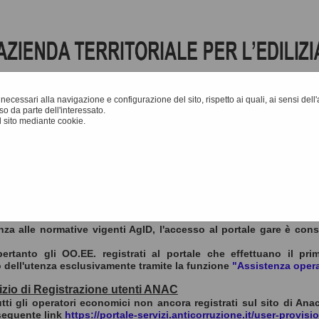
e necessari alla navigazione e configurazione del sito, rispetto ai quali, ai sensi del
o da parte dell'interessato.
 sito mediante cookie.
A
-
A
-
|
Grafica
-
Testo
A
re
Portale Gare con SPID: istruzioni
za alle normative vigenti AgID, l'accesso al portale gare è cons
pertanto gli OO.EE. registrati al portale che effettuano il pr
 dell'utenza esclusivamente tramite la funzione
"Assistenza oper
zio di Registrazione utenti ANAC
utti gli operatori economici non ancora registrati sul sito di Anac
 seguente link
https://portale-servizi.anticorruzione.it/user-provisi