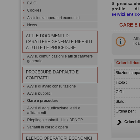
Si precisa ch
F.A.Q.
profilo 
Cookies
servizi.antic
Assistenza operatori economici
GARE E
News
ATTI E DOCUMENTI DI
All'
CARATTERE GENERALE RIFERITI
I d
A TUTTE LE PROCEDURE
Avvisi, comunicazioni e atti di carattere
generale
Criteri di ric
PROCEDURE D'APPALTO E
Stazione appal
CONTRATTI
Titolo :
Avvisi di avvio consultazione
CIG :
Avvisi pubblici
Gare e procedure
Stato :
Avvisi di aggiudicazione, esiti e
Ordina per :
affidamenti
Riepilogo contratti - Link BDNCP
Criteri d
Varianti in corso d'opera
ELENCO OPERATORI ECONOMICI