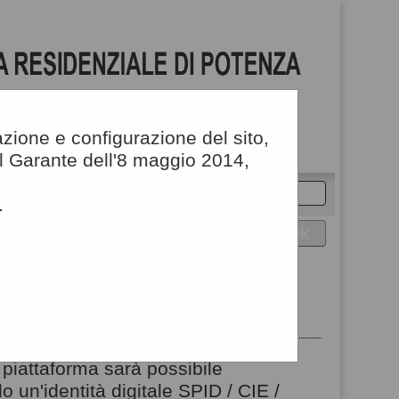
azione e configurazione del sito,
del Garante dell'8 maggio 2014,
Cerca
:
contrasto
.
DI ACCESSO
 piattaforma sarà possibile
 un'identità digitale SPID / CIE /