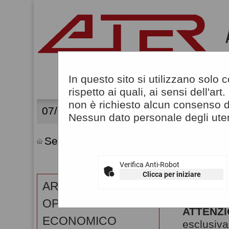
In questo sito si utilizzano solo
rispetto ai quali, ai sensi dell'
non è richiesto alcun consenso da
07/08/2026 12:35
Nessun dato personale degli ute
Sei qui:
Home
Verifica Anti-Robot
Clicca per iniziare
IMPO
AREA RISERVATA
OPERATORE
ATTENZI
ECONOMICO
esclusiva