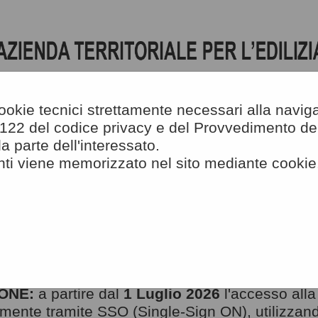
 cookie tecnici strettamente necessari alla navig
art. 122 del codice privacy e del Provvedimento 
 parte dell'interessato.
A
-
A
-
|
Grafica
-
Testo
-
Alto 
A
nti viene memorizzato nel sito mediante cookie
RTANTE: VARIAZIONE MODALITÀ 
ONE:
a partire dal
1 Luglio 2026
l'accesso alla
mente tramite SSO (Single-Sign ON), utilizzando