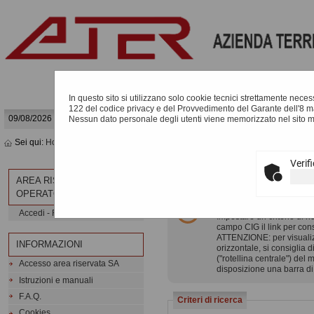
In questo sito si utilizzano solo cookie tecnici strettamente necessa
122 del codice privacy e del Provvedimento del Garante dell'8 m
09/08/2026 05:44
Nessun dato personale degli utenti viene memorizzato nel sito 
Sei qui:
Home
»
Procedure d'appalto e contratti
»
Riepilogo contratti - Link 
Verif
RIEPILOGO CONTRATTI
AREA RISERVATA
OPERATORE ECONOMICO
Informazioni relative alla
Accedi - Registrati
Impostare un criterio di r
campo CIG il link per consu
ATTENZIONE: per visualizza
INFORMAZIONI
orizzontale, si consiglia d
("rotellina centrale") del
Accesso area riservata SA
disposizione una barra di
Istruzioni e manuali
F.A.Q.
Criteri di ricerca
Cookies