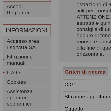
estrazione di 
Accedi -
link per consult
Registrati
ATTENZIONE: pe
estratta e quin
consiglia di uti
INFORMAZIONI
oppure di tener
Accesso area
mouse e sposta
riservata SA
alla fine di q
orizzontale.
Istruzioni e
manuali
Criteri di ricerca
F.A.Q.
Cookies
CIG:
Assistenza
Stazione appaltante
operatori
economici
Oggetto: