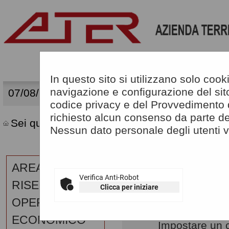
In questo sito si utilizzano solo cook
A
navigazione e configurazione del sito, 
07/08/2026 03:26
-
A
-
|
Grafica
A
codice privacy e del Provvedimento 
richiesto alcun consenso da parte del
Sei qui:
Home
»
Procedure d'appalto e contra
Nessun dato personale degli utenti 
RIEPILOGO C
AREA
Verifica Anti-Robot
RISERVATA
Clicca per iniziare
Informazioni re
OPERATORE
il D.Lgs. 36/2
ECONOMICO
Impostare un cr