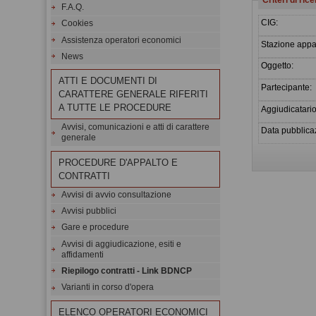
F.A.Q.
CIG:
Cookies
Assistenza operatori economici
Stazione appal
News
Oggetto:
ATTI E DOCUMENTI DI
Partecipante:
CARATTERE GENERALE RIFERITI
A TUTTE LE PROCEDURE
Aggiudicatario
Avvisi, comunicazioni e atti di carattere
Data pubblicaz
generale
PROCEDURE D'APPALTO E
CONTRATTI
Avvisi di avvio consultazione
Avvisi pubblici
Gare e procedure
Avvisi di aggiudicazione, esiti e
affidamenti
Riepilogo contratti - Link BDNCP
Varianti in corso d'opera
ELENCO OPERATORI ECONOMICI