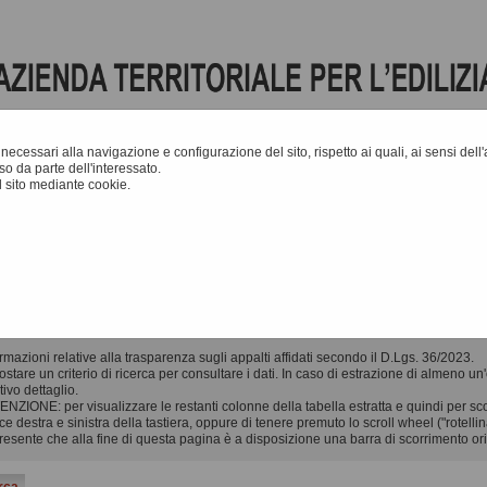
e necessari alla navigazione e configurazione del sito, rispetto ai quali, ai sensi del
o da parte dell'interessato.
 sito mediante cookie.
A
-
A
-
|
Grafica
-
Testo
A
atti - Link BDNCP
GO CONTRATTI
rmazioni relative alla trasparenza sugli appalti affidati secondo il D.Lgs. 36/2023.
stare un criterio di ricerca per consultare i dati. In caso di estrazione di almeno un
tivo dettaglio.
NZIONE: per visualizzare le restanti colonne della tabella estratta e quindi per scorr
ce destra e sinistra della tastiera, oppure di tenere premuto lo scroll wheel ("rotelli
presente che alla fine di questa pagina è a disposizione una barra di scorrimento or
erca