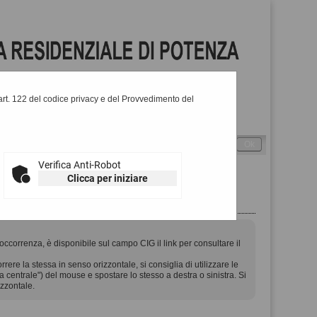
l'art. 122 del codice privacy e del Provvedimento del
Cerca
:
-
Alto contrasto
Verifica Anti-Robot
Clicca per iniziare
'occorrenza, è disponibile sul campo CIG il link per consultare il
ere la stessa in senso orizzontale, si consiglia di utilizzare le
na centrale") del mouse e spostare lo stesso a destra o sinistra. Si
izzontale.