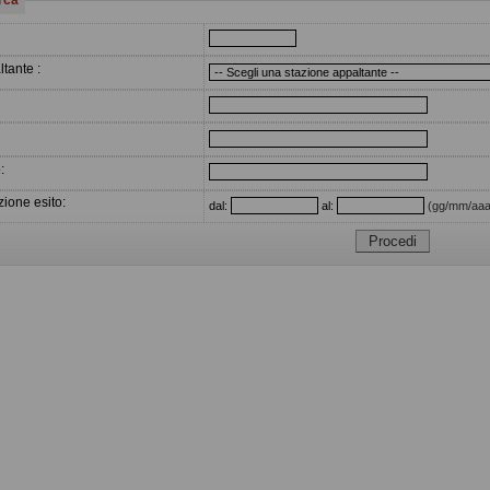
tante :
:
ione esito:
dal:
al:
(gg/mm/aaa