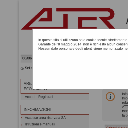
In questo sito si utilizzano solo cookie tecnici strettament
Garante dell'8 maggio 2014, non è richiesto alcun consens
Nessun dato personale degli utenti viene memorizzato nel
06/08/2026 21:27
Sei qui:
Home
»
Procedure d'appalto e contratti
»
Riepilogo contr
RIEPILO
AREA RISERVATA OPERATORE
ECONOMICO
Info
Accedi - Registrati
Impo
rela
ATTE
INFORMAZIONI
frec
fa 
Accesso area riservata SA
Istruzioni e manuali
Criteri di ric