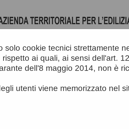
ano solo cookie tecnici strettamente 
 rispetto ai quali, ai sensi dell'art. 
A
-
A
-
|
Grafica
-
Testo
-
Alto co
A
rante dell'8 maggio 2014, non è ri
gli utenti viene memorizzato nel si
sito
PA SITO