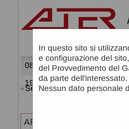
In questo sito si utilizz
e configurazione del sito,
08/08/2026
del Provvedimento del Ga
da parte dell'interessato.
19:00
Nessun dato personale de
Sei qui:
Home
»
Mappa del 
MAP
AREA