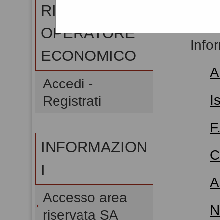
RISERVATA
Home
OPERATORE
Info
ECONOMICO
A
Accedi -
I
Registrati
F
INFORMAZION
C
I
A
Accesso area
N
riservata SA