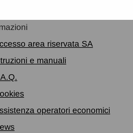
rmazioni
ccesso area riservata SA
struzioni e manuali
.A.Q.
ookies
ssistenza operatori economici
ews