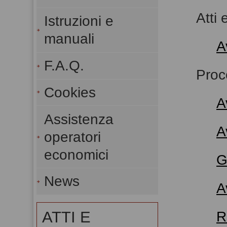
Atti 
Istruzioni e
manuali
A
F.A.Q.
Proc
Cookies
A
Assistenza
A
operatori
economici
G
News
A
ATTI E
R