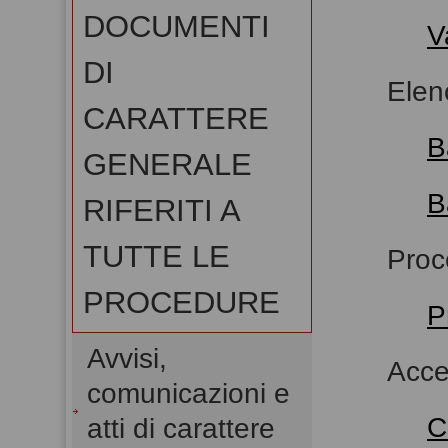
DOCUMENTI
V
DI
Elen
CARATTERE
B
GENERALE
B
RIFERITI A
TUTTE LE
Proc
PROCEDURE
P
Avvisi,
Acce
comunicazioni e
C
atti di carattere