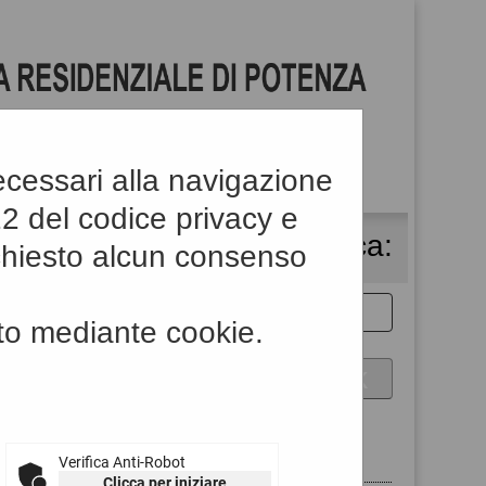
necessari alla navigazione
122 del codice privacy e
Cerca
:
ntrasto
chiesto alcun consenso
to mediante cookie.
Verifica Anti-Robot
Clicca per iniziare