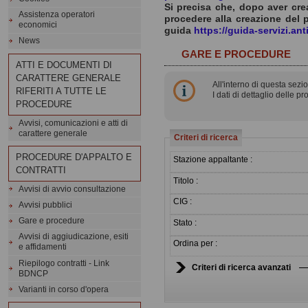
Si precisa che, dopo aver cre
Assistenza operatori
procedere alla creazione del 
economici
guida
https://guida-servizi.an
News
GARE E PROCEDURE
ATTI E DOCUMENTI DI
CARATTERE GENERALE
All'interno di questa sezi
RIFERITI A TUTTE LE
I dati di dettaglio delle
PROCEDURE
Avvisi, comunicazioni e atti di
carattere generale
Criteri di ricerca
PROCEDURE D'APPALTO E
Stazione appaltante :
CONTRATTI
Titolo :
Avvisi di avvio consultazione
CIG :
Avvisi pubblici
Gare e procedure
Stato :
Avvisi di aggiudicazione, esiti
Ordina per :
e affidamenti
Riepilogo contratti - Link
Criteri di ricerca avanzati
BDNCP
Varianti in corso d'opera