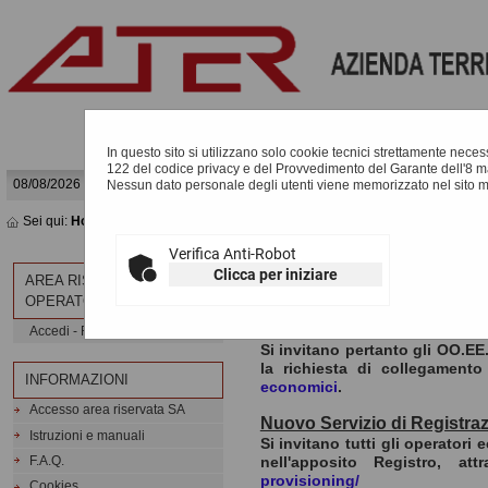
In questo sito si utilizzano solo cookie tecnici strettamente necessa
122 del codice privacy e del Provvedimento del Garante dell'8 m
08/08/2026 21:34
Nessun dato personale degli utenti viene memorizzato nel sito 
Sei qui:
Home
Verifica Anti-Robot
Clicca per iniziare
AREA RISERVATA
Accesso al Portale Gare con
OPERATORE ECONOMICO
In ottemperanza alle normati
tramite i sistemi di identità dig
Accedi - Registrati
Si invitano pertanto gli OO.EE.
la richiesta di collegamento
INFORMAZIONI
economici
.
Accesso area riservata SA
Nuovo Servizio di Registra
Istruzioni e manuali
Si invitano tutti gli operatori
nell'apposito Registro, at
F.A.Q.
provisioning/
Cookies