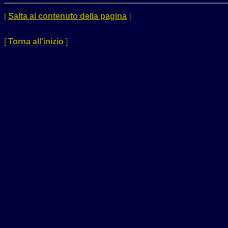
[
Salta al contenuto della pagina
]
[
Torna all'inizio
]