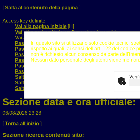
[
Salta al contenuto della pagina
]
Access key definite:
Vai alla pagina iniziale
[H]
Vai alla pagina di aiuto alla navigazione
[W]
Vai alla mappa del sito
[Y]
In questo sito si utilizzano solo cookie tecnici st
Passa al testo con caratteri di dimensione standard
[
rispetto ai quali, ai sensi dell'art. 122 del codi
Passa al testo con caratteri di dimensione grande
[B]
non è richiesto alcun consenso da parte dell'inter
Passa al testo con caratteri di dimensione molto gra
Nessun dato personale degli utenti viene memoriz
Passa alla visualizzazione grafica
[G]
Passa alla visualizzazione solo testo
[T]
Passa alla visualizzazione in alto contrasto e solo te
Salta alla ricerca di contenuti
[S]
Verif
Salta al menù
[1]
Salta al contenuto della pagina
[2]
Sezione data e ora ufficiale:
06/08/2026 23:28
[
Torna all'inizio
]
Sezione ricerca contenuti sito: