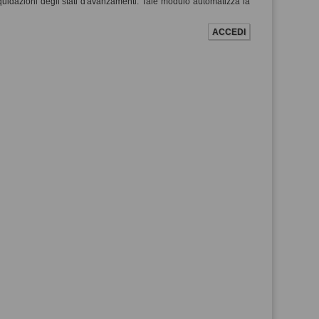
liquidazioni degli stati d'avanzamenti. Tale modulo automatizza la
ACCEDI