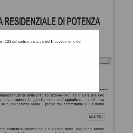
l'art. 122 del codice privacy e del Provvedimento del
Cerca
:
-
Alto contrasto
pagna l'utente dalla predisposizione degli atti di gara alla loro
gara alla proposta di aggiudicazione, dall'aggiudicazione definitiva
a le pubblicazione verso il profilo del committente e il sistema
ACCEDI
vori, forniture e servizi e della sua esecuzione, seguendo l'utente