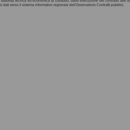
 fattibilità tecnica ed economica al collaudo, dalla esecuzione del contratto alle 
i dati verso il sistema informativo regionale dell'Osservatorio Contratti pubblici.