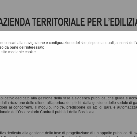
e necessari alla navigazione e configurazione del sito, rispetto ai quali, ai sensi del
o da parte dell'interessato.
 sito mediante cookie.
A
-
A
-
|
Grafica
-
Testo
A
 AREA RISERVATA SA
pplicativo dedicato alla gestione della fase a evidenza pubblica, che guida e accom
dalla ricezione delle offerte all'apertura dei plichi, dalla gestione delle sedute di 
ioni ai concorrenti. Il modulo, inoltre, predispone gli atti di gara e automatizz
ionale dell'Osservatorio Contratti pubblici della Basilicata.
tivo dedicato alla gestione della fase di progettazione di un appalto pubblico di la