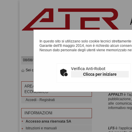
In questo sito si utilizzano solo cookie tecnici strettament
Garante dell'8 maggio 2014, non è richiesto alcun consens
Nessun dato personale degli utenti viene memorizzato nel
08/08/2026 19:48
Verifica Anti-Robot
Sei qui:
Home
»
Informazioni
»
Accesso area riservata SA
Clicca per iniziare
ACCESSO
AREA RISERVATA OPERATORE
ECONOMICO
APPALTI
è l'a
pubblicazione, 
Accedi - Registrati
alle comunicaz
informativo reg
INFORMAZIONI
Accesso area riservata SA
Istruzioni e manuali
LFS
è l'applica